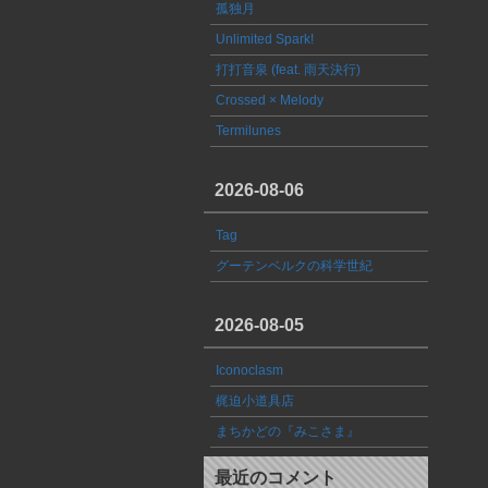
孤独月
Unlimited Spark!
打打音泉 (feat. 雨天決行)
Crossed × Melody
Termilunes
2026-08-06
Tag
グーテンベルクの科学世紀
2026-08-05
Iconoclasm
梶迫小道具店
まちかどの『みこさま』
最近のコメント