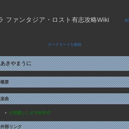
 ファンタジア・ロスト有志攻略Wiki
最
ダークモードを解除
あきやまうに
概要
楽曲
幻想郷ふしぎ大発見V2
外部リンク