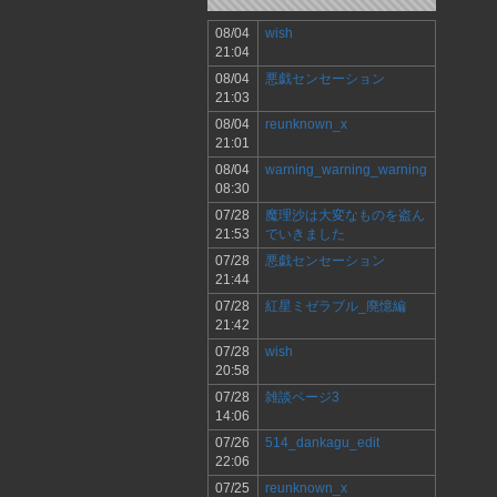
08/04
wish
21:04
08/04
悪戯センセーション
21:03
08/04
reunknown_x
21:01
08/04
warning_warning_warning
08:30
07/28
魔理沙は大変なものを盗ん
21:53
でいきました
07/28
悪戯センセーション
21:44
07/28
紅星ミゼラブル_廃憶編
21:42
07/28
wish
20:58
07/28
雑談ページ3
14:06
07/26
514_dankagu_edit
22:06
07/25
reunknown_x