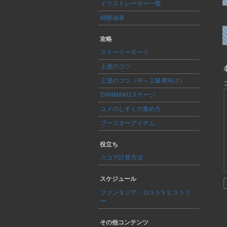
イラストレーター一覧
経験値表
攻略
ストーリーモード
上達のコツ
上達のコツ（中～上級者向け）
DANMAKUステージ
ユメのしずくの集め方
ブースターアイテム
役立ち
スコア計算方法
スケジュール
ファンタジア・ロスト's ヒストリ
ー
その他コンテンツ