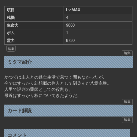
項目
Lv.MAX
残機
4
生命力
9860
ボム
1
霊力
9730
編集
編集
ミタマ紹介
かつては主人との逃亡生活で息つく間もなかったが、
今ではすっかり幻想郷の住人として馴染んだ八意永琳。
人里で評判の薬師としての役割も、
最近はすっかり板についてきたようだ。
編集
カード解説
編集
コメント