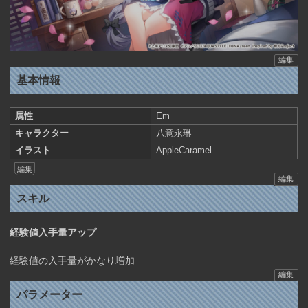
編集
基本情報
属性
Em
キャラクター
八意永琳
イラスト
AppleCaramel
編集
編集
スキル
経験値入手量アップ
経験値の入手量がかなり増加
編集
パラメーター