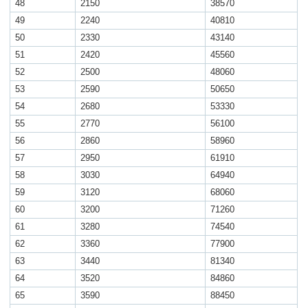
48
2150
38570
49
2240
40810
50
2330
43140
51
2420
45560
52
2500
48060
53
2590
50650
54
2680
53330
55
2770
56100
56
2860
58960
57
2950
61910
58
3030
64940
59
3120
68060
60
3200
71260
61
3280
74540
62
3360
77900
63
3440
81340
64
3520
84860
65
3590
88450