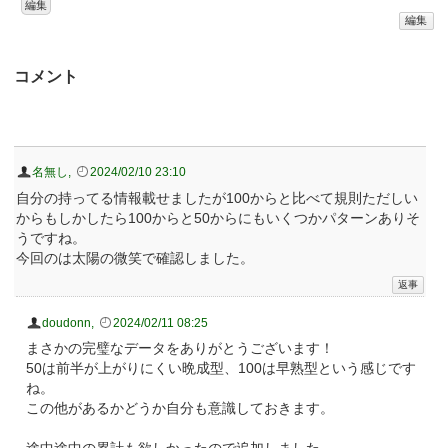
編集
編集
コメント
名無し
,
2024/02/10 23:10
自分の持ってる情報載せましたが100からと比べて規則ただしい
からもしかしたら100からと50からにもいくつかパターンありそ
うですね。
今回のは太陽の微笑で確認しました。
doudonn
,
2024/02/11 08:25
まさかの完璧なデータをありがとうございます！
50は前半が上がりにくい晩成型、100は早熟型という感じです
ね。
この他があるかどうか自分も意識しておきます。
途中途中の累計も欲しかったので追加しました。