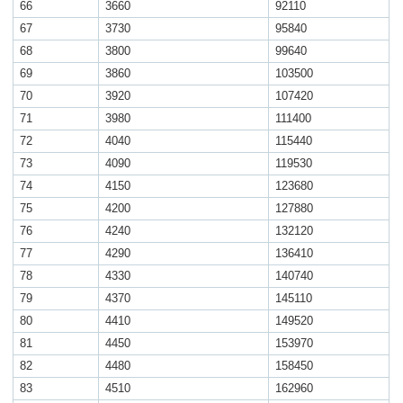
66
3660
92110
67
3730
95840
68
3800
99640
69
3860
103500
70
3920
107420
71
3980
111400
72
4040
115440
73
4090
119530
74
4150
123680
75
4200
127880
76
4240
132120
77
4290
136410
78
4330
140740
79
4370
145110
80
4410
149520
81
4450
153970
82
4480
158450
83
4510
162960