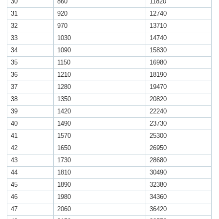
30
860
11820
31
920
12740
32
970
13710
33
1030
14740
34
1090
15830
35
1150
16980
36
1210
18190
37
1280
19470
38
1350
20820
39
1420
22240
40
1490
23730
41
1570
25300
42
1650
26950
43
1730
28680
44
1810
30490
45
1890
32380
46
1980
34360
47
2060
36420