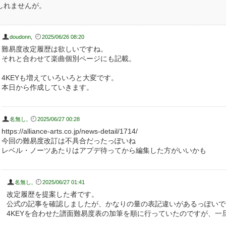
しれませんが。
doudonn
,
2025/06/26 08:20
難易度改定履歴は欲しいですね。
それと合わせて楽曲個別ページにも記載。
4KEYも増えていろいろと大変です。
本日から作成していきます。
名無し
,
2025/06/27 00:28
https://alliance-arts.co.jp/news-detail/1714/
今回の難易度改訂は不具合だったっぽいね
レベル・ノーツあたりはアプデ待ってから編集した方がいいかも
名無し
,
2025/06/27 01:41
改定履歴を提案した者です。
公式の記事を確認しましたが、かなりの量の表記違いがあるっぽいですね
4KEYを合わせた譜面難易度表の加筆を順に行っていたのですが、一