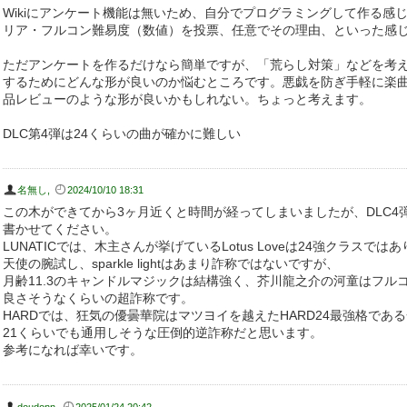
Wikiにアンケート機能は無いため、自分でプログラミングして作る感
リア・フルコン難易度（数値）を投票、任意でその理由、といった感
ただアンケートを作るだけなら簡単ですが、「荒らし対策」などを考
するためにどんな形が良いのか悩むところです。悪戯を防ぎ手軽に楽
品レビューのような形が良いかもしれない。ちょっと考えます。
DLC第4弾は24くらいの曲が確かに難しい
名無し
,
2024/10/10 18:31
この木ができてから3ヶ月近くと時間が経ってしまいましたが、DLC4
書かせてください。
LUNATICでは、木主さんが挙げているLotus Loveは24強クラスで
天使の腕試し、sparkle lightはあまり詐称ではないですが、
月齢11.3のキャンドルマジックは結構強く、芥川龍之介の河童はフルコ
良さそうなくらいの超詐称です。
HARDでは、狂気の優曇華院はマツヨイを越えたHARD24最強格で
21くらいでも通用しそうな圧倒的逆詐称だと思います。
参考になれば幸いです。