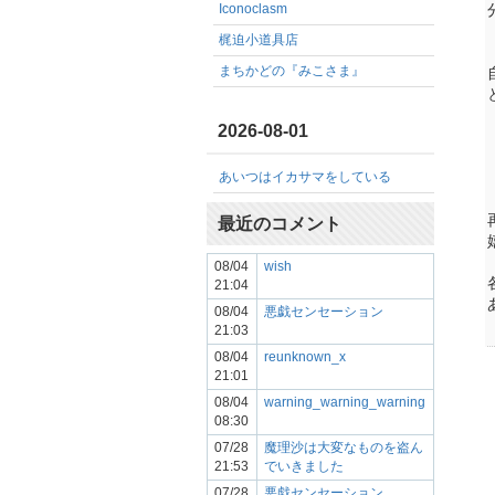
Iconoclasm
梶迫小道具店
まちかどの『みこさま』
2026-08-01
あいつはイカサマをしている
最近のコメント
08/04
wish
21:04
08/04
悪戯センセーション
21:03
08/04
reunknown_x
21:01
08/04
warning_warning_warning
08:30
07/28
魔理沙は大変なものを盗ん
21:53
でいきました
07/28
悪戯センセーション