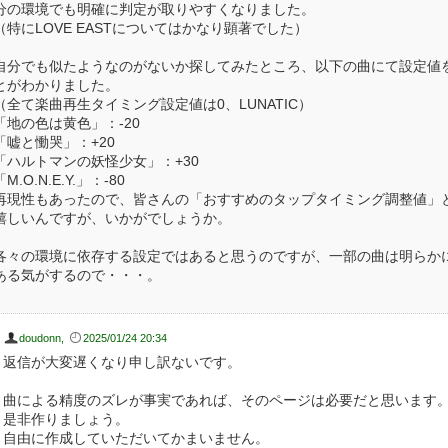
分の環境でも明確に判定が取りやすくなりました。
（特にLOVE EASTについてはかなり顕著でした）
自分でも似たようなのがないか探してみたところ、以下の曲にて設定値
とがわかりました。
（全て楽曲再生タイミング設定値は0、LUNATIC）
「地の色は黄色」：-20
「嘘と慟哭」：+20
「ハルトマンの妖怪少女」：+30
「M.O.N.E.Y.」：-80
再現性もあったので、皆さんの「おすすめのタップタイミング調整値」
嬉しいんですが、いかがでしょうか。
各々の環境に依存する設定ではあると思うのですが、一部の曲は明らか
ある気がするので・・・。
doudonn
,
2025/01/24 20:34
返信が大変遅くなり申し訳ないです。
曲による精度のズレが事実であれば、そのページは必要だと思います
是非作りましょう。
自由に作成していただいてかまいません。