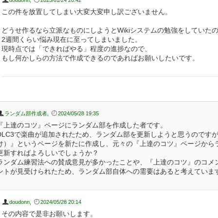
doudonn
,
2025/01/24 20:42
この件を放置してしまい大変大変申し訳ございません。
どうせ作るなら立派なものにしようとWikiシステムの勉強をしていた
2週間くらい悩み現在に至ってしまいました。
現時点では「できればやる」程度の進捗なので、
もし何かしらの方法で作成できるのであればお願いしたいです。
ランダム部作成者
,
2024/05/28 19:35
『上達のコツ』ページにランダム部を作成した者です。
DLC3で楽曲が追加されたため、ランダム部を更新しようと思うのです
け）』というページを新たに作成し、元々の『上達のコツ』ページから
更新すればよろしいでしょうか？
ランダム練習法への賛成意見が多かったことや、『上達のコツ』のコメ
ントが見受けられたため、ランダム部自体への需要はあると考えていま
doudonn
,
2024/05/28 20:14
その内容で是非お願いします。