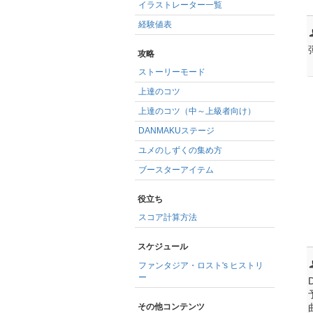
イラストレーター一覧
経験値表
攻略
ストーリーモード
上達のコツ
上達のコツ（中～上級者向け）
DANMAKUステージ
ユメのしずくの集め方
ブースターアイテム
役立ち
スコア計算方法
スケジュール
ファンタジア・ロスト's ヒストリ
ー
その他コンテンツ