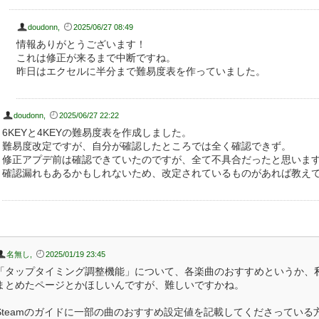
doudonn
,
2025/06/27 08:49
情報ありがとうございます！
これは修正が来るまで中断ですね。
昨日はエクセルに半分まで難易度表を作っていました。
doudonn
,
2025/06/27 22:22
6KEYと4KEYの難易度表を作成しました。
難易度改定ですが、自分が確認したところでは全く確認できず。
修正アプデ前は確認できていたのですが、全て不具合だったと思いま
確認漏れもあるかもしれないため、改定されているものがあれば教え
名無し
,
2025/01/19 23:45
「タップタイミング調整機能」について、各楽曲のおすすめというか、
まとめたページとかほしいんですが、難しいですかね。
Steamのガイドに一部の曲のおすすめ設定値を記載してくださってい