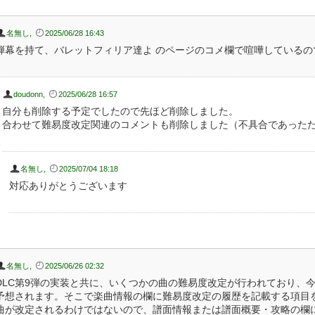
名無し
,
2025/06/28 16:43
弾幕を持て、バレットフィリア達よ のページのコメ欄で喧嘩している
doudonn
,
2025/06/28 16:57
自分も削除する予定でしたので先ほど削除しました。
合わせて難易度改定関連のコメントも削除しました（不具合であった
名無し
,
2025/07/04 18:18
対応ありがとうございます
名無し
,
2025/06/26 02:32
DLC第9弾の実装と共に、いくつかの曲の難易度改定が行われており、
予想されます。そこで楽曲情報の欄に難易度改定の履歴を記載する項目
曲が改定されるわけではないので、譜面情報または譜面概要・攻略の欄