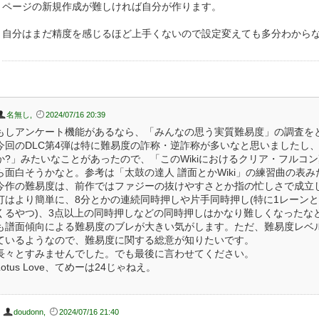
ページの新規作成が難しければ自分が作ります。
自分はまだ精度を感じるほど上手くないので設定変えても多分わから
名無し
,
2024/07/16 20:39
もしアンケート機能があるなら、「みんなの思う実質難易度」の調査を
今回のDLC第4弾は特に難易度の詐称・逆詐称が多いなと思いましたし、以
か?」みたいなことがあったので、「このWikiにおけるクリア・フルコン
ら面白そうかなと。参考は「太鼓の達人 譜面とかWiki」の練習曲の表
今作の難易度は、前作ではファジーの抜けやすさとか指の忙しさで成立
打はより簡単に、8分とかの連続同時押しや片手同時押し(特に1レーン
くるやつ)、3点以上の同時押しなどの同時押しはかなり難しくなったな
も譜面傾向による難易度のブレが大きい気がします。ただ、難易度レベ
ているようなので、難易度に関する総意が知りたいです。
長々とすみませんでした。でも最後に言わせてください。
Lotus Love、てめーは24じゃねえ。
doudonn
,
2024/07/16 21:40