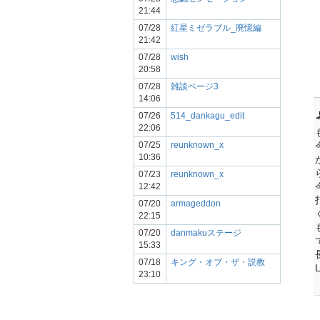
21:44
07/28
紅星ミゼラブル_廃憶編
21:42
07/28
wish
20:58
07/28
雑談ページ3
14:06
07/26
514_dankagu_edit
22:06
07/25
reunknown_x
10:36
07/23
reunknown_x
12:42
07/20
armageddon
22:15
07/20
danmakuステージ
15:33
07/18
キング・オブ・ザ・説教
23:10