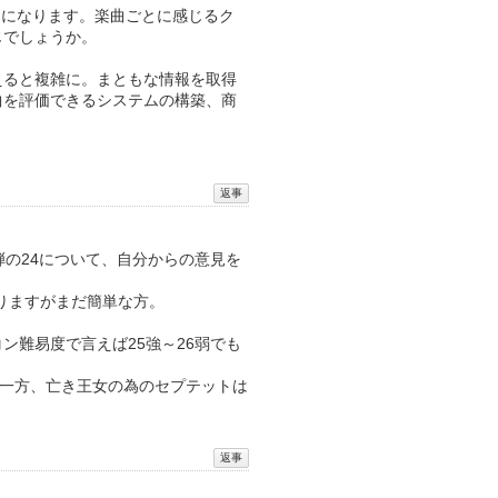
じになります。楽曲ごとに感じるク
じでしょうか。
えると複雑に。まともな情報を取得
曲を評価できるシステムの構築、商
弾の24について、自分からの意見を
はありますがまだ簡単な方。
ン難易度で言えば25強～26弱でも
ある一方、亡き王女の為のセプテットは