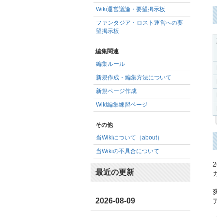
Wiki運営議論・要望掲示板
ファンタジア・ロスト運営への要
望掲示板
編集関連
編集ルール
新規作成・編集方法について
新規ページ作成
Wiki編集練習ページ
その他
当Wikiについて（about）
当Wikiの不具合について
最近の更新
2026-08-09