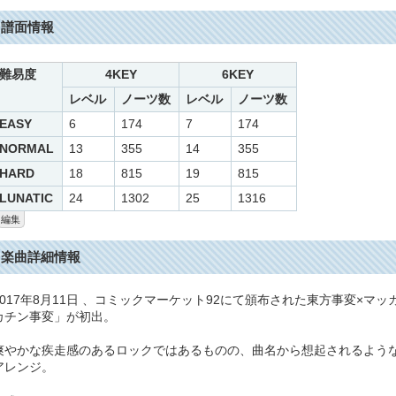
譜面情報
難易度
4KEY
6KEY
レベル
ノーツ数
レベル
ノーツ数
EASY
6
174
7
174
NORMAL
13
355
14
355
HARD
18
815
19
815
LUNATIC
24
1302
25
1316
編集
楽曲詳細情報
2017年8月11日 、コミックマーケット92にて頒布された東方事変×
カチン事変」が初出。
爽やかな疾走感のあるロックではあるものの、曲名から想起されるよう
アレンジ。