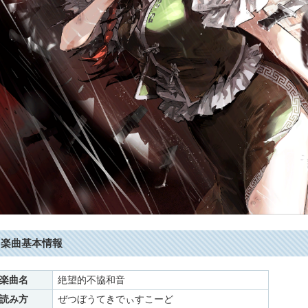
楽曲基本情報
楽曲名
絶望的不協和音
読み方
ぜつぼうてきでぃすこーど