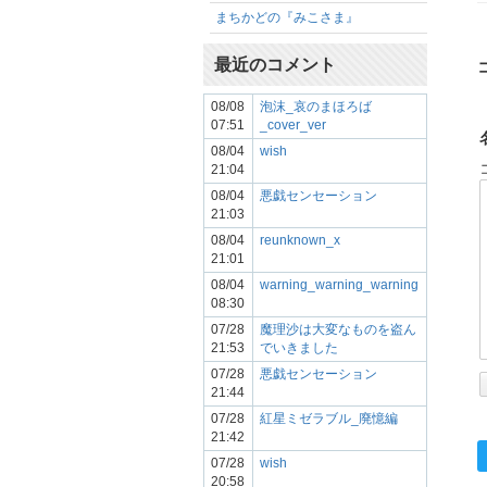
まちかどの『みこさま』
最近のコメント
08/08
泡沫_哀のまほろば
07:51
_cover_ver
08/04
wish
21:04
08/04
悪戯センセーション
21:03
08/04
reunknown_x
21:01
08/04
warning_warning_warning
08:30
07/28
魔理沙は大変なものを盗ん
21:53
でいきました
07/28
悪戯センセーション
21:44
07/28
紅星ミゼラブル_廃憶編
21:42
07/28
wish
20:58