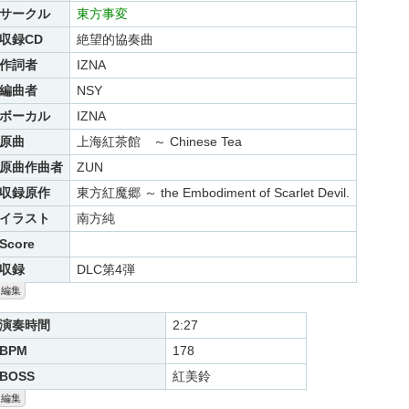
サークル
東方事変
収録CD
絶望的協奏曲
作詞者
IZNA
編曲者
NSY
ボーカル
IZNA
原曲
上海紅茶館 ～ Chinese Tea
原曲作曲者
ZUN
収録原作
東方紅魔郷 ～ the Embodiment of Scarlet Devil.
イラスト
南方純
Score
収録
DLC第4弾
編集
演奏時間
2:27
BPM
178
BOSS
紅美鈴
編集