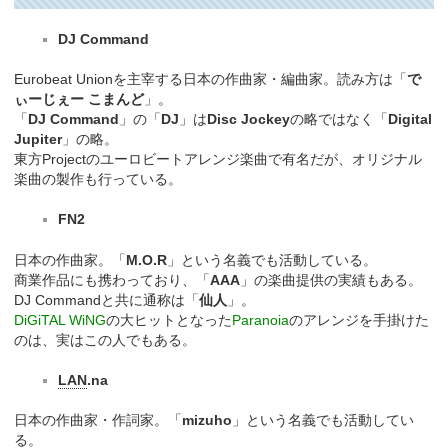
DJ Command
Eurobeat Unionを主宰する日本の作曲家・編曲家。読み方は「
で
ぃーじぇー こまんど
」。
「
DJ Command
」の「
DJ
」は
Disc Jockey
の略ではなく「
Digital
Jupiter
」の略。
東方Projectのユーロビートアレンジ楽曲で有名だが、オリジナル
楽曲の製作も行っている。
FN2
日本の作曲家。「
M.O.R
」という名義でも活動している。
商業作品にも携わっており、「
AAA
」の楽曲提供の実績もある。
DJ Commandと共に通称は「
仙人
」。
DiGiTAL WiNG
の大ヒットとなった
Paranoia
のアレンジを手掛けた
のは、実はこの人でもある。
LAN
.na
日本の作曲家・作詞家。「
mizuho
」という名義でも活動してい
る。