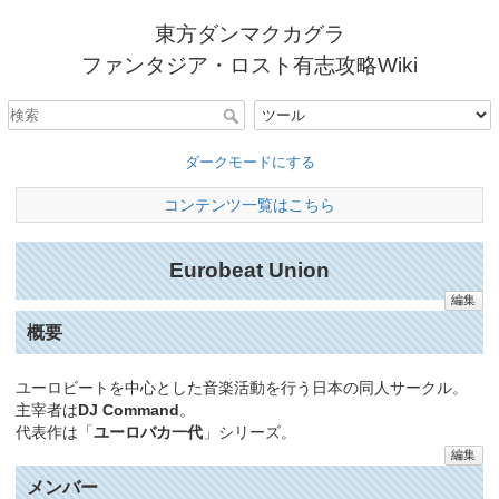
東方ダンマクカグラ
ファンタジア・ロスト有志攻略Wiki
ダークモードにする
コンテンツ一覧はこちら
Eurobeat Union
編集
概要
ユーロビートを中心とした音楽活動を行う日本の同人サークル。
主宰者は
DJ Command
。
代表作は「
ユーロバカ一代
」シリーズ。
編集
メンバー